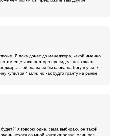
роже чем могли бы предложить вам другие
 глухие. Я пока донес до менеджера, какой именно
 потом еще часа полтора просидел, пока ждал
джеры... ой, да ваши бы слова да Богу в уши. Я
у купил за 4 млн, но как будто гранту на рынке
 будет?" я говорю одна, сама выбираю. он такой
 очень нехотя со мной контактировал, один раз