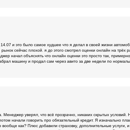
 Авто в Липецке
14.07 и это было самое худшее что я делал в своей жизни автомобил
, рынок сейчас плохой. я до этого смотрел оценки онлайн на трёх 
джер начал объяснять что онлайн оценки это просто так, примерно,
е забрал машину и продал сам через авито за две недели по нормал
. Менеджер уверял, что всё прозрачно, никаких скрытых условий. 
потом начали говорить про обязательный кредит. Я изначально план
о вообще как? Плюс добавили страховку, дополнительные услуги, и