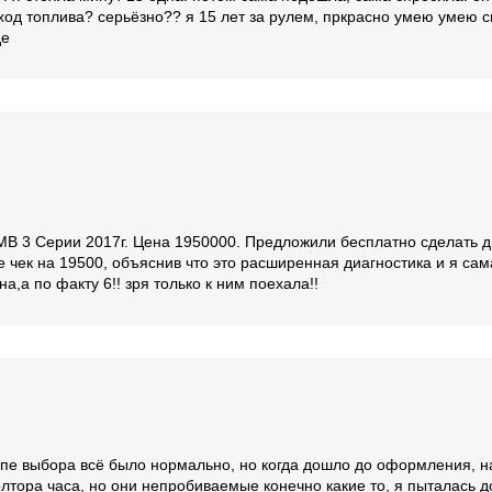
сход топлива? серьёзно?? я 15 лет за рулем, пркрасно умею умею с
де
В 3 Серии 2017г. Цена 1950000. Предложили бесплатно сделать ди
е чек на 19500, объяснив что это расширенная диагностика и я сам
а,а по факту 6!! зря только к ним поехала!!
апе выбора всё было нормально, но когда дошло до оформления, н
лтора часа, но они непробиваемые конечно какие то, я пыталась д