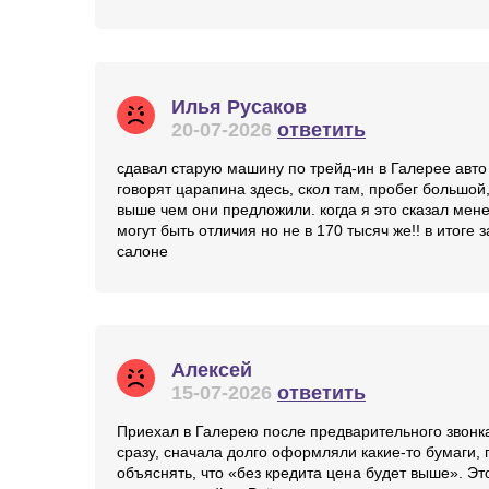
Отзывы об автосалоне Галерея
Илья Русаков
20-07-2026
ответить
сдавал старую машину по трейд-ин в Галерее авто 
говорят царапина здесь, скол там, пробег большой
выше чем они предложили. когда я это сказал мене
могут быть отличия но не в 170 тысяч же!! в итог
салоне
Алексей
15-07-2026
ответить
Приехал в Галерею после предварительного звонка
сразу, сначала долго оформляли какие-то бумаги, 
объяснять, что «без кредита цена будет выше». Эт