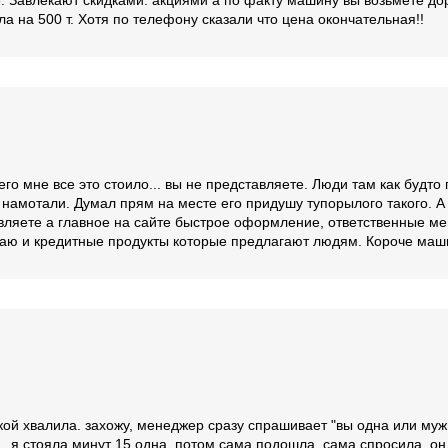
. Завлекают скидками. акциями а по факту машину вы возьмёте до
а на 500 т. Хотя по телефону сказали что цена окончательная!!
го мне все это стоило... вы не представляете. Люди там как будто
 намотали. Думал прям на месте его придушу тупорылого такого. А
ляете а главное на сайте быстрое оформление, ответственные мене
 знаю и кредитные продукты которые предлагают людям. Короче машин
кой хвалила. захожу, менеджер сразу спрашивает "вы одна или муж
у . я стояла минут 15 одна. потом сама подошла, сама спросила. он