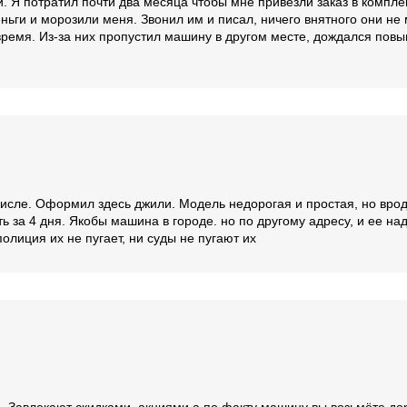
и. Я потратил почти два месяца чтобы мне привезли заказ в компл
ьги и морозили меня. Звонил им и писал, ничего внятного они не 
ремя. Из-за них пропустил машину в другом месте, дождался повыш
 числе. Оформил здесь джили. Модель недорогая и простая, но вро
ь за 4 дня. Якобы машина в городе. но по другому адресу, и ее над
лиция их не пугает, ни суды не пугают их