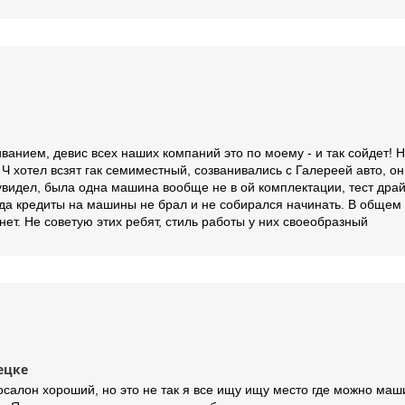
анием, девис всех наших компаний это по моему - и так сойдет! Н
Ч хотел всзят гак семиместный, созванивались с Галереей авто, о
 увидел, была одна машина вообще не в ой комплектации, тест дра
огда кредиты на машины не брал и не собирался начинать. В общем
нет. Не советую этих ребят, стиль работы у них своеобразный
ецке
тосалон хороший, но это не так я все ищу ищу место где можно маши