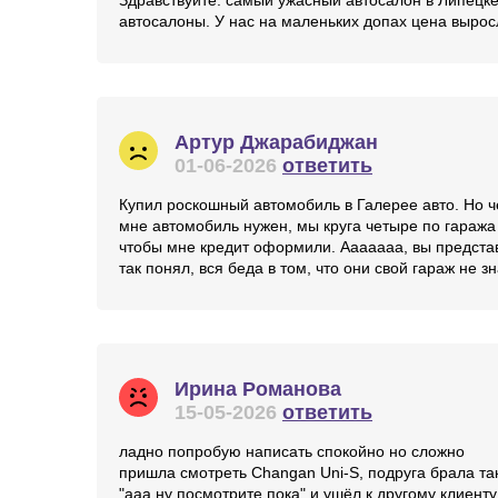
Здравствуйте. самый ужасный автосалон в Липецке
автосалоны. У нас на маленьких допах цена выросл
Артур Джарабиджан
01-06-2026
ответить
Купил роскошный автомобиль в Галерее авто. Но че
мне автомобиль нужен, мы круга четыре по гаража
чтобы мне кредит оформили. Ааааааа, вы представ
так понял, вся беда в том, что они свой гараж не
Ирина Романова
15-05-2026
ответить
ладно попробую написать спокойно но сложно
пришла смотреть Changan Uni-S, подруга брала та
"ааа ну посмотрите пока" и ушёл к другому клиент