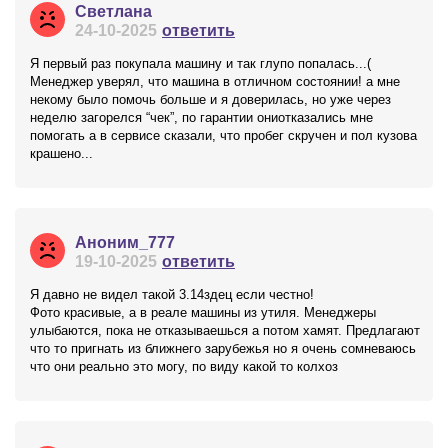
Светлана
24-10-2025
ответить
Я первый раз покупала машину и так глупо попалась...(
Менеджер уверял, что машина в отличном состоянии! а мне
некому было помочь больше и я доверилась, но уже через
неделю загорелся “чек”, по гарантии ониотказались мне
помогать а в сервисе сказали, что пробег скручен и пол кузова
крашено...
Аноним_777
19-10-2025
ответить
Я давно не видел такой 3.14здец если честно!
Фото красивые, а в реале машины из утиля. Менеджеры
улыбаются, пока не отказываешься а потом хамят. Предлагают
что то пригнать из ближнего зарубежья но я очень сомневаюсь
что они реально это могу, по виду какой то колхоз