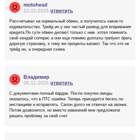
motohead
23-11-2025
ответить
Рассчитывал на нормальный обмен, а получилось какое-то
издевательство. Трейд ин у них чистый развод для впаривания
кредита.По сути обмен делают только с ним. хотел поменять
свой хендай солярис а они еще помимо доплаты требуют брать
дорогую страховку, к тому же проценты капают. Так что это не
трейд ин, а очередная схема
Владимир
06-11-2025
ответить
С документами полный бардак. После покупки омоды
оказалось, что в ПТС ошибка. Теперь приходится бегать по
инстанциям и исправлять. Салон долго не отвечал на звонки.
Потом дозвонился, но вместо извинений мне предложили
решать проблему за свой счет