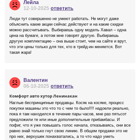
Лейла
12-10-2025
ответить
Люди тут совершенно не умеют работать. Не могут даже
объяснить какие акции сейчас действуют и на какие скидки
можно рассчитывать. Выбираешь одну модель Хавал – одна
цена на бумаге, а потом мне говорят другую. Выбираешь
другую комплектацию – она выше стоит, чем на сайте и врут,
что эти цены только для тех, кто в трейд-ин меняется. Вот
такая жара!
Валентин
06-10-2025
ответить
Комфорт авто хутор Ленинакан
Наглые беспринципные продавцы. Косяк на косяке, процесс
покупки машины это что то с чем то было!!!! надоели реально,
пока я там находился в течение пары часов, мне раз пятьсот
предложили те или иные дополнительные прибамбасы. И
пофиг, что я уже повышать голос начала, отказываясь, они все
равно знай только гнут свою линию. В общем продажи это не
про них, верхушек понахватались, а то что надо уметь