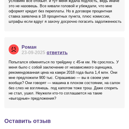
условиях все отобьет. и тут меня ждала подлость, ведь иначе
это не назовешь. Все кивали головой и убеждали, что мне
оформят кредит без переплаты. Но в договоре процентная
ставка заявлена в 18 процентных пункта, плюс комиссии,
штрафы если вдруг я захочу досрочно погасить задолженность
Роман
23-09-2025
ответить
Попытался обменяться по трейдину с 45-м км. Не срослось. У
меня было с собой заключение от независимого оценщика,
рекомендованная цена на камри 2018 года была 1,4 млн. Они
мне предложили 900 тыс. Спрашиваю — вы в своем уме
вообще? Они говорят — машина в плохом состоянии, на салон
без слез не взглянешь. под капотом тоже трэш. Даже спорить
не стал, ушел. Неужели кто-то соглашается на такие
«выгодные» предложения?
Оставить отзыв