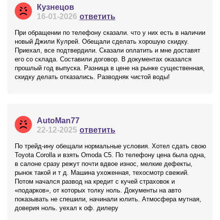
Кузнецов
16-01-2026
ответить
При обращении по телефону сказали. что у них есть в наличии
новый Джили Кулрей. Обещали сделать хорошую скидку.
Приехал, все подтвердили. Сказали оплатить и мне доставят
его со склада. Составили договор. В документах оказался
прошлый год выпуска. Разница в цене на рынке существенная,
скидку делать отказались. Разводняк чистой воды!
AutoMan77
22-12-2025
ответить
По трейд-ину обещали нормальные условия. Хотел сдать свою
Toyota Corolla и взять Omoda C5. По телефону цена была одна,
в салоне сразу режут почти вдвое износ, мелкие дефекты,
рынок такой и т д. Машина ухоженная, техосмотр свежий.
Потом начался развод на кредит с кучей страховок и
«подарков», от которых толку ноль. Документы на авто
показывать не спешили, начинали юлить. Атмосфера мутная,
доверия ноль. уехал к оф. дилеру