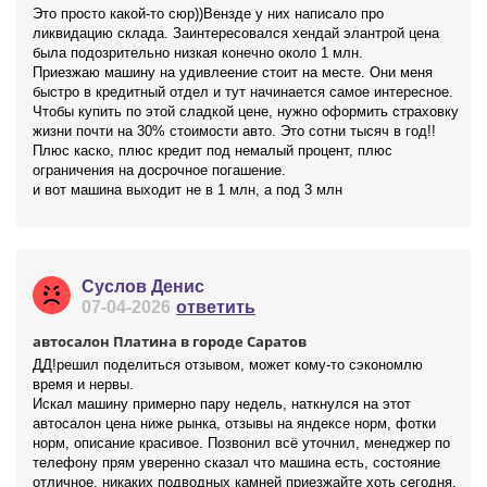
Это просто какой-то сюр))Вензде у них написало про
ликвидацию склада. Заинтересовался хендай элантрой цена
была подозрительно низкая конечно около 1 млн.
Приезжаю машину на удивлеение стоит на месте. Они меня
быстро в кредитный отдел и тут начинается самое интересное.
Чтобы купить по этой сладкой цене, нужно оформить страховку
жизни почти на 30% стоимости авто. Это сотни тысяч в год!!
Плюс каско, плюс кредит под немалый процент, плюс
ограничения на досрочное погашение.
и вот машина выходит не в 1 млн, а под 3 млн
Суслов Денис
07-04-2026
ответить
автосалон Платина в городе Саратов
ДД!решил поделиться отзывом, может кому-то сэкономлю
время и нервы.
Искал машину примерно пару недель, наткнулся на этот
автосалон цена ниже рынка, отзывы на яндексе норм, фотки
норм, описание красивое. Позвонил всё уточнил, менеджер по
телефону прям уверенно сказал что машина есть, состояние
отличное, никаких подводных камней приезжайте хоть сегодня.