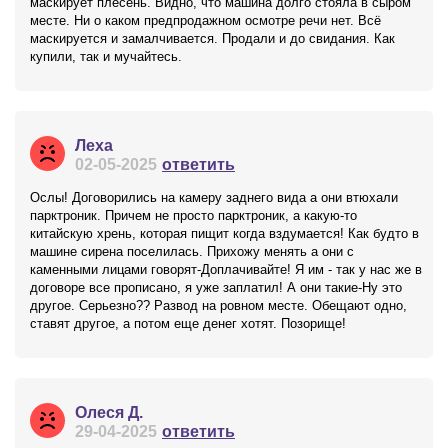
маскирует плесень. Видно, что машина долго стояла в сыром
месте. Ни о каком предпродажном осмотре речи нет. Всё
маскируется и замалчивается. Продали и до свидания. Как
купили, так и мучайтесь.
Леха
02-05-2025
ответить
Ослы! Договорились на камеру заднего вида а они втюхали
парктроник. Причем не просто парктроник, а какую-то
китайскую хрень, которая пищит когда вздумается! Как будто в
машине сирена поселилась. Прихожу менять а они с
каменными лицами говорят-Доплачивайте! Я им - так у нас же в
договоре все прописано, я уже заплатил! А они такие-Ну это
другое. Серьезно?? Развод на ровном месте. Обещают одно,
ставят другое, а потом еще денег хотят. Позорище!
Олеся Д.
29-04-2025
ответить