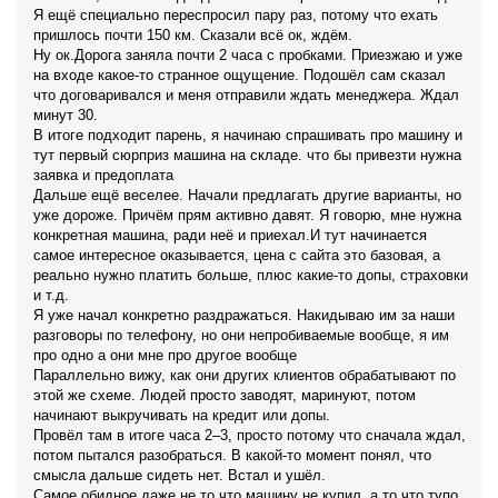
Я ещё специально переспросил пару раз, потому что ехать
пришлось почти 150 км. Сказали всё ок, ждём.
Ну ок.Дорога заняла почти 2 часа с пробками. Приезжаю и уже
на входе какое-то странное ощущение. Подошёл сам сказал
что договаривался и меня отправили ждать менеджера. Ждал
минут 30.
В итоге подходит парень, я начинаю спрашивать про машину и
тут первый сюрприз машина на складе. что бы привезти нужна
заявка и предоплата
Дальше ещё веселее. Начали предлагать другие варианты, но
уже дороже. Причём прям активно давят. Я говорю, мне нужна
конкретная машина, ради неё и приехал.И тут начинается
самое интересное оказывается, цена с сайта это базовая, а
реально нужно платить больше, плюс какие-то допы, страховки
и т.д.
Я уже начал конкретно раздражаться. Накидываю им за наши
разговоры по телефону, но они непробиваемые вообще, я им
про одно а они мне про другое вообще
Параллельно вижу, как они других клиентов обрабатывают по
этой же схеме. Людей просто заводят, маринуют, потом
начинают выкручивать на кредит или допы.
Провёл там в итоге часа 2–3, просто потому что сначала ждал,
потом пытался разобраться. В какой-то момент понял, что
смысла дальше сидеть нет. Встал и ушёл.
Самое обидное даже не то что машину не купил, а то что тупо