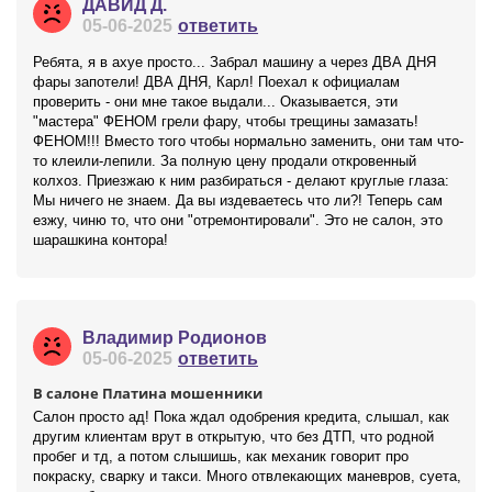
ДАВИД Д.
05-06-2025
ответить
Ребята, я в ахуе просто... Забрал машину а через ДВА ДНЯ
фары запотели! ДВА ДНЯ, Карл! Поехал к официалам
проверить - они мне такое выдали... Оказывается, эти
"мастера" ФЕНОМ грели фару, чтобы трещины замазать!
ФЕНОМ!!! Вместо того чтобы нормально заменить, они там что-
то клеили-лепили. За полную цену продали откровенный
колхоз. Приезжаю к ним разбираться - делают круглые глаза:
Мы ничего не знаем. Да вы издеваетесь что ли?! Теперь сам
езжу, чиню то, что они "отремонтировали". Это не салон, это
шарашкина контора!
Владимир Родионов
05-06-2025
ответить
В салоне Платина мошенники
Салон просто ад! Пока ждал одобрения кредита, слышал, как
другим клиентам врут в открытую, что без ДТП, что родной
пробег и тд, а потом слышишь, как механик говорит про
покраску, сварку и такси. Много отвлекающих маневров, суета,