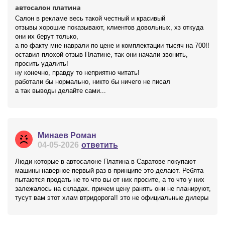
автосалон платина
Салон в рекламе весь такой честный и красивый
отзывы хорошие показывают, клиентов довольных, хз откуда
они их берут только,
а по факту мне наврали по цене и комплектации тысяч на 700!!
оставил плохой отзыв Платине, так они начали звонить,
просить удалить!
ну конечно, правду то неприятно читать!
работали бы нормально, никто бы ничего не писал
а так выводы делайте сами...
Минаев Роман
04-05-2026
ответить
Люди которые в автосалоне Платина в Саратове покупают
машины наверное первый раз в принципе это делают. Ребята
пытаются продать не то что вы от них просите, а то что у них
залежалось на складах. причем цену ранять они не планируют,
тусут вам этот хлам втридорога!! это не официальные дилеры