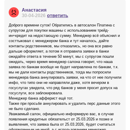
Анастасия
30-04-2026
ответить
Доброго времени суток! Обратились в автосалон Платина с
супругом для покупки машины с использованием трейд-
ин+кредит на недостающую сумму. Менеджер всё объяснил и
состтыковал с менеджером банка и тут началось, дайте
контакты родственников, мы отказались, но она все равно
дальше оформляет, а потом я отправила заявки в банки
ожидайте ответа в течение 50 минут, мы с супругом пошли
ожидать, через время менеджер салона говорит, что наша
заявка по банкам вообще не будет направлена по банкам, т.к.
мы не дали контакты родственников, тогда мы попросили
менеджера банка аннулировать заявки, на что от нее получили
инфо, что типо они не направляли даже, хотя вечером в
госуслугах увидела, что ряд банков у меня просит допуск на
госуслуги, все заблокировала.
Менеджер банка афферист ещё тот.
Также при просьбе аннулировать и удалить перс данные этого
не было сделано.
Уважаемый салон, официально информирую вас, в случае
появления кредитных обязательст от 25.03.2026 и позже и
выявления, что заявка была от 25.03.2026, будет считаться
оформленным не мной, а с использованием менеджер