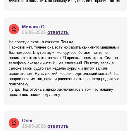
лучше чем заплатить за машину и в утиль ее отправиьт потом!
Михаил О
06-06-2026
ответить
Не советую ехать в субботу. Там ад.
Парковки нет, точнее она есть но забита какими-то машинами
без номеров. Внутри шум, менеджеры бегают, никто не
понимает кто за что отвечает. Я приехал посмотреть Сид, по
телефону сказали чистый, без вложений. По итогу запах в
салоне такой будто там неделю курили и потом залили
освежителем. Руль липкий, коврик водительский мокрый. На
вопрос почему так, начали рассказывать про предпродажную
подготовку.
Ну да. Подготовка видимо заключалась в том что машину
просто поставили под лампу
Олег
16-05-2026
ответить