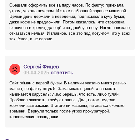
Обещали оформить всё за пару часов. По факту: приехала
утром, уехала вечером. И это с выбранной заранее машиной.
Целый день держали в неведении, подписывала кучу бумаг,
даже кофе не предложили. Потом оказалось, что страховка
включена в кредит, да ещё и за двойную цену. Нагло навязано,
отказаться нельзя. И главное, все это под лозунгом что у всех
так. Ужас, а не сервис.
Сергей Фицев
09-04-2025
ответить
Сайт обман с первой буквы. В наличии указано много разных
машин, по факту штук 5. Заманивают ценой, а на месте
начинается карусель: либо берёшь, что есть, либо гуляй.
Пробовал заказать, требуют аванс. Дал, потом неделю
кормили завтраками. В итоге ни машины, ни аванса сколько
времени. Вернули только после угроз прокуратурой.
классические разводняки