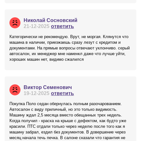
Николай Сосновский
21-12-2025
ответить
Категорически не рекомендую. Врут, не моргая. Клянутся что
машина в наличии, приезжаешь сразу лезут с кредитом и
документами. На прямые вопросы отвечают уклончиво. серый
автосалон, их менеджер мне наменкл даже что лучше уйти,
хороших машин нет, видимо сжалился
Виктор Семенович
19-12-2025
ответить
Покупка Поло седан обернулась полным разочарованием.
Автосалон с виду приличный, но это только видимость.
Машину ждал 2,5 месяца вместо обещанных трех недель.
Когда получил - краска на крыше с дефектом, как будто уже
красили. ПТС отдали только через неделю после того как я
машину забрал, ездил без документов. В довершение через
месяц начала течь печка. В салоне сказали что гарантия не