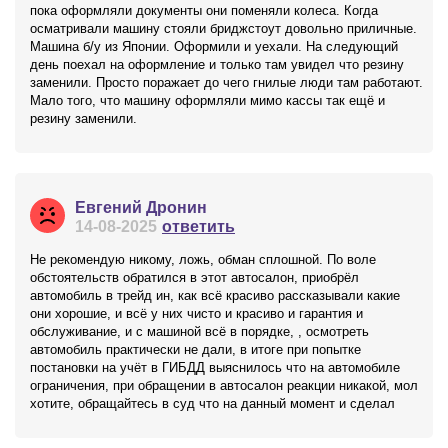
пока оформляли документы они поменяли колеса. Когда
осматривали машину стояли бриджстоут довольно приличные.
Машина б/у из Японии. Оформили и уехали. На следующий
день поехал на оформление и только там увидел что резину
заменили. Просто поражает до чего гнилые люди там работают.
Мало того, что машину оформляли мимо кассы так ещё и
резину заменили.
Евгений Дронин
14-08-2025
ответить
Не рекомендую никому, ложь, обман сплошной. По воле
обстоятельств обратился в этот автосалон, приобрёл
автомобиль в трейд ин, как всё красиво рассказывали какие
они хорошие, и всё у них чисто и красиво и гарантия и
обслуживание, и с машиной всё в порядке, , осмотреть
автомобиль практически не дали, в итоге при попытке
постановки на учёт в ГИБДД выяснилось что на автомобиле
ограничения, при обращении в автосалон реакции никакой, мол
хотите, обращайтесь в суд что на данный момент и сделал