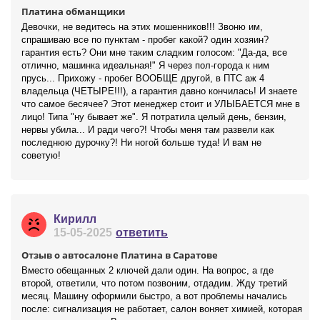
Платина обманщики
Девочки, не ведитесь на этих мошенников!!! Звоню им,
спрашиваю все по пунктам - пробег какой? один хозяин?
гарантия есть? Они мне таким сладким голосом: "Да-да, все
отлично, машинка идеальная!" Я через пол-города к ним
прусь... Прихожу - пробег ВООБЩЕ другой, в ПТС аж 4
владельца (ЧЕТЫРЕ!!!), а гарантия давно кончилась! И знаете
что самое бесячее? Этот менеджер стоит и УЛЫБАЕТСЯ мне в
лицо! Типа "ну бывает же". Я потратила целый день, бензин,
нервы убила... И ради чего?! Чтобы меня там развели как
последнюю дурочку?! Ни ногой больше туда! И вам не
советую!
Кирилл
15-05-2025
ответить
Отзыв о автосалоне Платина в Саратове
Вместо обещанных 2 ключей дали один. На вопрос, а где
второй, ответили, что потом позвоним, отдадим. Жду третий
месяц. Машину оформили быстро, а вот проблемы начались
после: сигнализация не работает, салон воняет химией, которая