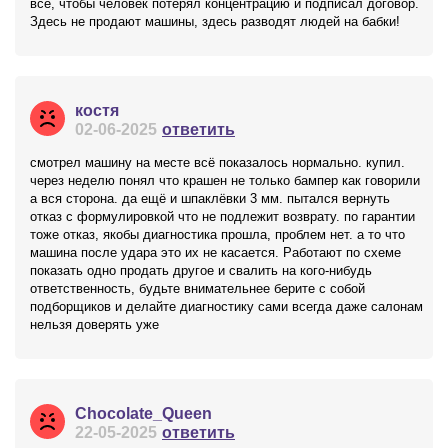
все, чтобы человек потерял концентрацию и подписал договор.
Здесь не продают машины, здесь разводят людей на бабки!
костя
02-06-2025
ответить
смотрел машину на месте всё показалось нормально. купил.
через неделю понял что крашен не только бампер как говорили
а вся сторона. да ещё и шпаклёвки 3 мм. пытался вернуть
отказ с формулировкой что не подлежит возврату. по гарантии
тоже отказ, якобы диагностика прошла, проблем нет. а то что
машина после удара это их не касается. Работают по схеме
показать одно продать другое и свалить на кого-нибудь
ответственность, будьте внимательнее берите с собой
подборщиков и делайте диагностику сами всегда даже салонам
нельзя доверять уже
Chocolate_Queen
22-05-2025
ответить