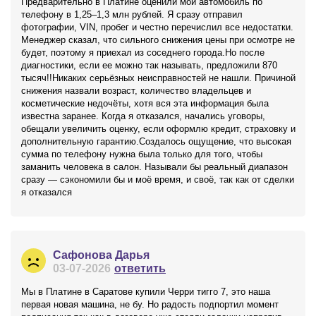
Предварительно в Платине оценили мой автомобиль по
телефону в 1,25–1,3 млн рублей. Я сразу отправил
фотографии, VIN, пробег и честно перечислил все недостатки.
Менеджер сказал, что сильного снижения цены при осмотре не
будет, поэтому я приехал из соседнего города.Но после
диагностики, если ее можно так называть, предложили 870
тысяч!!Никаких серьёзных неисправностей не нашли. Причиной
снижения назвали возраст, количество владельцев и
косметические недочёты, хотя вся эта информация была
известна заранее. Когда я отказался, начались уговоры,
обещали увеличить оценку, если оформлю кредит, страховку и
дополнительную гарантию.Создалось ощущение, что высокая
сумма по телефону нужна была только для того, чтобы
заманить человека в салон. Называли бы реальный диапазон
сразу — сэкономили бы и моё время, и своё, так как от сделки
я отказался
Сафонова Дарья
03-07-2026
ответить
Мы в Платине в Саратове купили Черри тигго 7, это наша
первая новая машина, не бу. Но радость подпортил момент