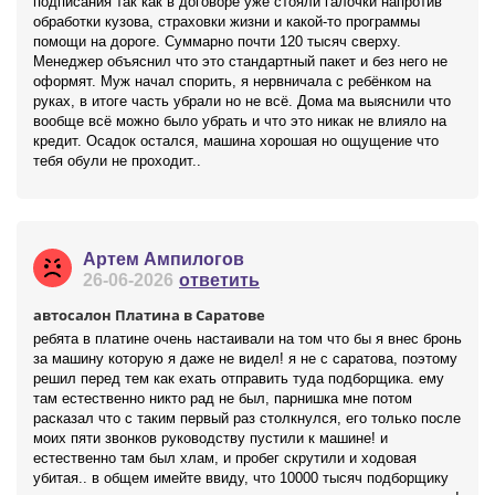
подписания так как в договоре уже стояли галочки напротив
обработки кузова, страховки жизни и какой-то программы
помощи на дороге. Суммарно почти 120 тысяч сверху.
Менеджер объяснил что это стандартный пакет и без него не
оформят. Муж начал спорить, я нервничала с ребёнком на
руках, в итоге часть убрали но не всё. Дома ма выяснили что
вообще всё можно было убрать и что это никак не влияло на
кредит. Осадок остался, машина хорошая но ощущение что
тебя обули не проходит..
Артем Ампилогов
26-06-2026
ответить
автосалон Платина в Саратове
ребята в платине очень настаивали на том что бы я внес бронь
за машину которую я даже не видел! я не с саратова, поэтому
решил перед тем как ехать отправить туда подборщика. ему
там естественно никто рад не был, парнишка мне потом
расказал что с таким первый раз столкнулся, его только после
моих пяти звонков руководству пустили к машине! и
естественно там был хлам, и пробег скрутили и ходовая
убитая.. в общем имейте ввиду, что 10000 тысяч подборщику