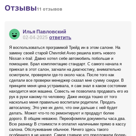
Отзывы
11 отзывов
Илья Павловский
02-04-2025
ответить
Я воспользоваться программой Трейд ин в этом салоне. На
замену своей старой Chevrolet Aveo решила взять нового
Nissan x-trail. Давно хотел себе автомобиль побольше и
помощнее. Брал комплектацию стандарт. С самого начала я
приехал в этот салон, загнали на диагностику, внимательно
осмотрели, проверяли где-то около часа. После того как
сделали все проверки менеджер сказал мне сумму скидки. В
принципе меня цена устраивала, я сам знал в каком состоянии
находится моя машина. Совесть не позволила продавать его из
рук в руки какому-то человеку. Даже иногда тошно от того
насколько меня правильно воспитали родители. Продать
автосалону, Это уже их дело, что они дальше с ней будет
делать. Может что-то по ремонтируют и продадут более
дорого. В общем неважно. Переофомяли документы часа два.
Всю разницу В стоимости я оплатил наличными прямо в кассу
салона. Обслуживание обычное. Ничего здесь такого
особенного я не нашел. Самое главное что предложили более-