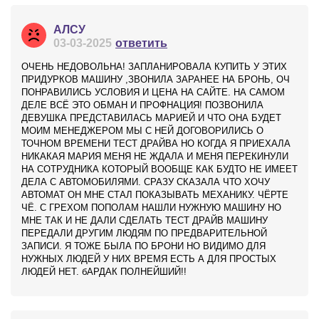
АЛСУ
03-03-2025
ответить
ОЧЕНЬ НЕДОВОЛЬНА! ЗАПЛАНИРОВАЛА КУПИТЬ У ЭТИХ
ПРИДУРКОВ МАШИНУ ,ЗВОНИЛА ЗАРАНЕЕ НА БРОНЬ, ОЧ
ПОНРАВИЛИСЬ УСЛОВИЯ И ЦЕНА НА САЙТЕ. НА САМОМ
ДЕЛЕ ВСЁ ЭТО ОБМАН И ПРОФНАЦИЯ! ПОЗВОНИЛА
ДЕВУШКА ПРЕДСТАВИЛАСЬ МАРИЕЙ И ЧТО ОНА БУДЕТ
МОИМ МЕНЕДЖЕРОМ МЫ С НЕЙ ДОГОВОРИЛИСЬ О
ТОЧНОМ ВРЕМЕНИ ТЕСТ ДРАЙВА НО КОГДА Я ПРИЕХАЛА
НИКАКАЯ МАРИЯ МЕНЯ НЕ ЖДАЛА И МЕНЯ ПЕРЕКИНУЛИ
НА СОТРУДНИКА КОТОРЫЙ ВООБЩЕ КАК БУДТО НЕ ИМЕЕТ
ДЕЛА С АВТОМОБИЛЯМИ. СРАЗУ СКАЗАЛА ЧТО ХОЧУ
АВТОМАТ ОН МНЕ СТАЛ ПОКАЗЫВАТЬ МЕХАНИКУ. ЧЁРТЕ
ЧЁ. С ГРЕХОМ ПОПОЛАМ НАШЛИ НУЖНУЮ МАШИНУ НО
МНЕ ТАК И НЕ ДАЛИ СДЕЛАТЬ ТЕСТ ДРАЙВ МАШИНУ
ПЕРЕДАЛИ ДРУГИМ ЛЮДЯМ ПО ПРЕДВАРИТЕЛЬНОЙ
ЗАПИСИ. Я ТОЖЕ БЫЛА ПО БРОНИ НО ВИДИМО ДЛЯ
НУЖНЫХ ЛЮДЕЙ У НИХ ВРЕМЯ ЕСТЬ А ДЛЯ ПРОСТЫХ
ЛЮДЕЙ НЕТ. бАРДАК ПОЛНЕЙШИЙ!!