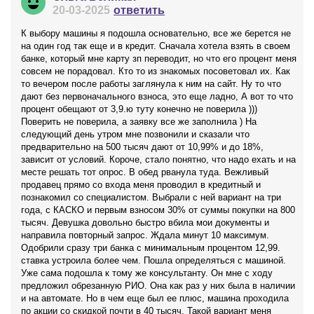
20-03-2025
ответить
К выбору машины я подошла основательно, все же берется не
на один год так еще и в кредит. Сначала хотела взять в своем
банке, который мне карту зп переводит, но что его процент меня
совсем не порадовал. Кто то из знакомых посоветовал их. Как
то вечером после работы заглянула к ним на сайт. Ну то что
дают без первоначального взноса, это еще ладно, А вот то что
процент обещают от 3,9.ю туту конечно не поверила )))
Поверить не поверила, а заявку все же заполнила ) На
следующий день утром мне позвонили и сказали что
предварительно на 500 тысяч дают от 10,99% и до 18%,
зависит от условий. Короче, стало понятно, что надо ехать и на
месте решать тот опрос. В обед рванула туда. Вежливый
продавец прямо со входа меня проводил в кредитный и
познакомил со специалистом. Выбрали с ней вариант на три
года, с КАСКО и первым взносом 30% от суммы покупки на 800
тысяч. Девушка довольно быстро вбила мои документы и
направила повторный запрос. Ждала минут 10 максимум.
Одобрили сразу три банка с минимальным процентом 12,99.
ставка устроила более чем. Пошла определяться с машиной.
Уже сама подошла к тому же консультанту. Он мне с ходу
предложил обрезанную РИО. Она как раз у них была в наличии
и на автомате. Но в чем еще был ее плюс, машина проходила
по акции со скидкой почти в 40 тысяч. Такой вариант меня