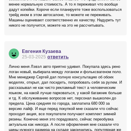
менее нормальную стоимость. А то я переживал что вообще
дадут копейки. Короче если планируете тоже воспользоваться
трейд ином в этом автосалоне, то можете не переживать.
Машины оценивают соответственно их качеству. Надурить тут
никого не получится, можете на это не рассчитывать.
Евгения Кузаева
25-03-2025
ответить
Лично меня Лэвэл авто приятно удивил. Покупала здесь рено
логан новый, выбирала между логаном и фольксвагеном поло.
Мне менеджер Сергей дал полную консультацию об обоих
моделях, открыл, дал посидеть, попробовать себя за рулем. И
рассказывал не как чисто рекламный текст а человеческим
языком, на какой лучше парковаться, у какой багажник больше
и тд. К обслуживанию вопросов нет, персонал вышколен до
предела. Цена средняя по города, заплатила 680 000 за
версию лайф. И еще перед покупкой мне сказали что сейчас
проходит акция, все покупатели получают комплект зимней
резины. Конечно меня это порадовало, сейчас переобувка
актуальна как никогда. А после оформления мне сказали что
шины нужного размера на складе закончились, популярная же