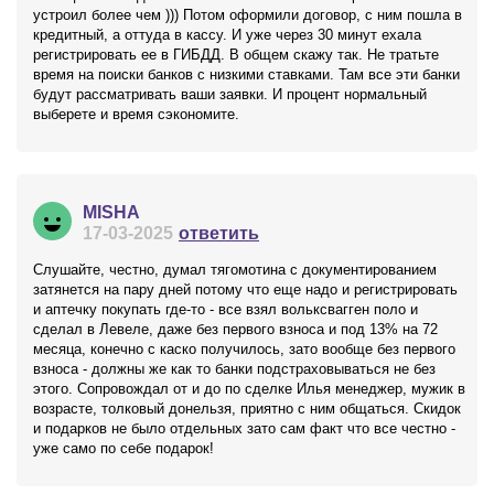
устроил более чем ))) Потом оформили договор, с ним пошла в
кредитный, а оттуда в кассу. И уже через 30 минут ехала
регистрировать ее в ГИБДД. В общем скажу так. Не тратьте
время на поиски банков с низкими ставками. Там все эти банки
будут рассматривать ваши заявки. И процент нормальный
выберете и время сэкономите.
MISHA
17-03-2025
ответить
Слушайте, честно, думал тягомотина с документированием
затянется на пару дней потому что еще надо и регистрировать
и аптечку покупать где-то - все взял вольксвагген поло и
сделал в Левеле, даже без первого взноса и под 13% на 72
месяца, конечно с каско получилось, зато вообще без первого
взноса - должны же как то банки подстраховываться не без
этого. Сопровождал от и до по сделке Илья менеджер, мужик в
возрасте, толковый донельзя, приятно с ним общаться. Скидок
и подарков не было отдельных зато сам факт что все честно -
уже само по себе подарок!