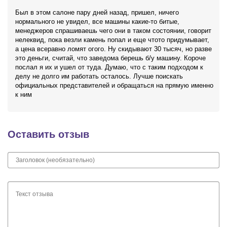
Был в этом салоне пару дней назад, пришел, ничего
нормального не увидел, все машины какие-то битые,
менеджеров спрашиваешь чего они в таком состоянии, говорит
нелеквид, пока везли камень попал и еще чтото придумывает,
а цена всеравно ломят огого. Ну скидывают 30 тысяч, но разве
это деньги, считай, что заведома берешь б/у машину. Короче
послал я их и ушел от туда. Думаю, что с таким подходом к
делу не долго им работать осталось. Лучше поискать
официальных представителей и обращаться на прямую именно
к ним
Оставить отзыв