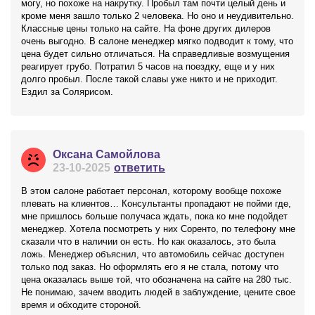
могу, но похоже на накрутку. Пробыл там почти целый день и
кроме меня зашло только 2 человека. Но оно и неудивительно.
Классные цены только на сайте. На фоне других дилеров
очень выгодно. В салоне менеджер мягко подводит к тому, что
цена будет сильно отличаться. На справедливые возмущения
реагирует грубо. Потратил 5 часов на поездку, еще и у них
долго пробыл. После такой славы уже никто и не приходит.
Ездил за Солярисом.
Оксана Самойлова
23-10-2025
ответить
В этом салоне работает персонал, которому вообще похоже
плевать на клиентов… Консультанты пропадают не пойми где,
мне пришлось больше получаса ждать, пока ко мне подойдет
менеджер. Хотела посмотреть у них Соренто, по телефону мне
сказали что в наличии он есть. Но как оказалось, это была
ложь. Менеджер объяснил, что автомобиль сейчас доступен
только под заказ. Но оформлять его я не стала, потому что
цена оказалась выше той, что обозначена на сайте на 280 тыс.
Не понимаю, зачем вводить людей в заблуждение, цените свое
время и обходите стороной.