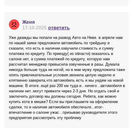
Женя
17-10-2025
ответить
Уже дважды мы попали на развод Авто на Неве. в апреле нам
по нашей заяке предложили автомобиль по трейдыну и
сказали, что есть в наличии.озвучили стоимость и сумму
платежа по кредиту. По приезду( из области) оказалось в
салоне нет, а сумма платежей по кредиту, которую нам
рассчитал менеджер превысила озвученные в разы. Думала
никогда больше туда ни ногой, но в мае мужу предложила таже
опять привлекательные условия.звонила целую неделю и
клятвенно заверила,что автомобиль есть и мы уедем на новой
машине. В итоге..ещё раз 200 км туда и.. ничего ..автомобиля в
наличии нет..могут привезти через 2-3 дня. Но отдать свой и
заключить договор мы должны сегодня. Ребята, как можно
купить кота в мешке? Если вы приглашаете на оформление
сделки, то и наличие автомобиля обеспечьте...итог-
впечатление о салоне ужас...призываю руководителя этого
предприятия рассмотреть эту проблему