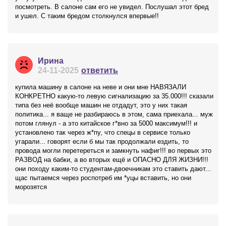
посмотреть. В салоне сам его не увидел. Послушал этот бред
и ушел. С таким бредом столкнулся впервые!!
Ирина
24-11-2025
ответить
купила машину в салоне на неве и они мне НАВЯЗАЛИ
КОНКРЕТНО какую-то левую сигнализацию за 35.000!!! сказали
типа без неё вообще машин не отдадут, это у них такая
политика... я ваще не разбираюсь в этом, сама приехала... муж
потом глянул - а это китайское г*вно за 5000 максимум!!! и
установлено так через ж*пу, что спецы в сервисе только
угарали... говорят если б мы так продолжали ездить, то
провода могли перетереться и замкнуть нафиг!!! во первых это
РАЗВОД на бабки, а во вторых ещё и ОПАСНО ДЛЯ ЖИЗНИ!!!
они походу каким-то студентам-двоечникам это ставить дают...
щас пытаемся через роспотреб им *уцы вставить, но они
морозятся