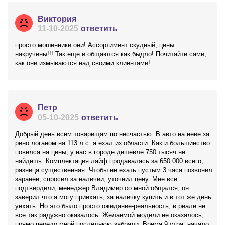
Виктория
11-10-2025
ответить
просто мошенники они! Ассортимент скудный, цены
накручены!!! Так еще и общаются как быдло! Почитайте сами,
как они измываются над своими клиентами!
Петр
05-10-2025
ответить
Добрый день всем товарищам по несчастью. В авто на неве за
рено логаном на 113 л.с. я ехал из области. Как и большинство
повелся на цены, у нас в городе дешевле 750 тысяч не
найдешь. Комплектация лайф продавалась за 650 000 всего,
разница существенная. Чтобы не ехать пустым 3 часа позвонил
заранее, спросил за наличии, уточнил цену. Мне все
подтвердили, менеджер Владимир со мной общался, он
заверил что я могу приехать, за наличку купить и в тот же день
уехать. Но это было просто ожидание-реальность, в реале не
все так радужно оказалось. Желаемой модели не оказалось,
прямо передо мной последнюю забрали. Время 9 утра, начало