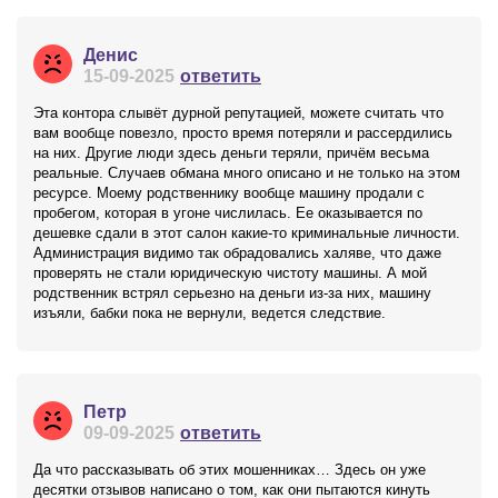
Денис
15-09-2025
ответить
Эта контора слывёт дурной репутацией, можете считать что
вам вообще повезло, просто время потеряли и рассердились
на них. Другие люди здесь деньги теряли, причём весьма
реальные. Случаев обмана много описано и не только на этом
ресурсе. Моему родственнику вообще машину продали с
пробегом, которая в угоне числилась. Ее оказывается по
дешевке сдали в этот салон какие-то криминальные личности.
Администрация видимо так обрадовались халяве, что даже
проверять не стали юридическую чистоту машины. А мой
родственник встрял серьезно на деньги из-за них, машину
изъяли, бабки пока не вернули, ведется следствие.
Петр
09-09-2025
ответить
Да что рассказывать об этих мошенниках… Здесь он уже
десятки отзывов написано о том, как они пытаются кинуть