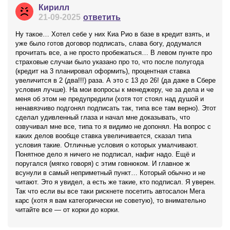
Кирилл
21-09-2025
ответить
Ну такое… Хотел себе у них Киа Рио в базе в кредит взять, и
уже было готов договор подписать, слава богу, додумался
прочитать все, а не просто пробежаться… В левом пункте про
страховые случаи было указано про то, что после полугода
(кредит на 3 планировал оформить), процентная ставка
увеличится в 2 (два!!!) раза. А это с 13 до 26! (да даже в Сбере
условия лучше). На мои вопросы к менеджеру, че за дела и че
меня об этом не предупредили (хотя тот стоял над душой и
ненавязчиво подгонял подписать так, типа все там верно). Этот
сделал удивленный глаза и начал мне доказывать, что
озвучивал мне все, типа то я видимо не допонял. На вопрос с
каких делов вообще ставка увеличивается, сказал типа
условия такие. Отличные условия о которых умалчивают.
Понятное дело я ничего не подписал, нафиг надо. Ещё и
поругался (мягко говоря) с этим говнюком. И главное ж
всунули в самый неприметный пункт… Который обычно и не
читают. Это я увидел, а есть же такие, кто подписал. Я уверен.
Так что если вы все таки рискнете посетить автосалон Мега
карс (хотя я вам категорически не советую), то внимательно
читайте все — от корки до корки.