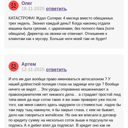
Олег
18-11-2025
ответить
КАТАСТРОФА! Ждал Солярис 4 месяца вместо обещанных
трех недель. Звонил каждый день!! Когда наконец отдали
машина была грязная, с царапинами, без полного бака (хотя
обещали). Директор на звонки не отвечает. Отношение к
клиентам как к мусору. Больше ноги моей там не будет!
Артем
12-11-2025
ответить
И кто им дал вообще право именоваться автосалоном ? У
нашей доблестной полиции глаза на заднице или где ? Вообще
ничего не видят… Эти уроды откровенно мошенничают а
правоохранителям нет никакого дела… а страдает простой люд
типа меня да еще сотни таких я же знаю проверял уже после
того, как меня самого здесь надурили со стоимостью. ладно бы
там пару тыщ накинули, я бы закрыл глаза, с кем не бывает,
дело как говориться житейское. Но они же вписали в договор
по кредиту сумму на несколько соток выше и подсунули на
подпись А я дебил взял да подписал. В кредит оно как не