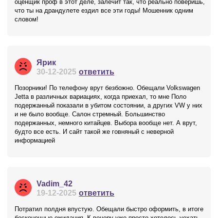
оценщик проф в этот деле, залечит так, что реально поверишь,
что ты на драндулете ездил все эти годы! Мошенник одним
словом!
Ярик
30-12-2025
ответить
Позорники! По телефону врут безбожно. Обещали Volkswagen
Jetta в различных вариациях, когда приехал, то мне Поло
подержанный показали в убитом состоянии, а других VW у них
и не было вообще. Салон стремный. Большинство
подержанных, немного китайцев. Выбора вообще нет. А врут,
будто все есть. И сайт такой же говняный с неверной
информацией
Vadim_42
19-12-2025
ответить
Потратил полдня впустую. Обещали быстро оформить, в итоге
бесконечные ожидания. К вечеру уже просто хотелось уехать