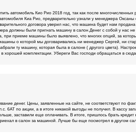
пить автомобиль Кио Рио 2018 год, так как после многочисленных 
а автомобиля Киа Рио, предварительно узнали у менеджера Оксаны 
арительного договора уверил нас, что машина будет нам продана 
ечера должны были пригнать машину в салон.Денег с собой у нас не
, при приеме машины было выявлено, что многих опций, за котор
томашины о которой мы договаривались ни менеджер Сергей, ни ст
 забрали ту машину, которая была в салоне ( другого цвета). Настр
в хорошей комплектации. Убереги Вас господи обращаться в сюда.
ание денег. Цены, заявленные на сайте, не соответствуют по факт
 л.с. 6AT по акции, а в итоге никакой выгоды не получил. В кассу за
льше, заставили еще оплачивать. В итоге, пришлось брать кредит н
приехал в салон за машиной. Лучше бы еще посмотрел в другом са