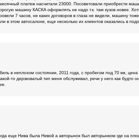
емесячный платеж насчитали 23000. Посоветовали приобрести маш
орогую машину КАСКА оформлять не надо т.к. там кузов новее. Хот
вели 7 часов, не каких договоров в глаза не видели, машину тоже.
ли в этом автосалоне, еще несколько их клиентов оказались в под
биль в неплохом состоянии, 2011 года, с пробегом под 70 км, цена 
акой-то дерзковатый тип меня обслуживал, речи у него как будто он
ее.
Тогда еще Нива была Нивой а авторынок был авторынком где на пл