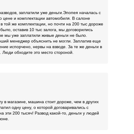
разводов, заплатили уже деньги.Эпопея началась с
о цене и комплектации автомобиля. В салоне
в той же комплектации, но почти на 200 тыс дороже
 было, оставив 10 тыс залога, мы договорились
ые мы уже заплатили живые деньги не было.
арший менеджер объяснить не могли. Заплатив еще
оение испорчено, нервы на взводе. За те же деньги в
 Люди обходите это место стороной.
у в магазине, машина стоит дороже, чем в других
платил одну цену, о которой договаривались с
а эти 200 тысяч! Развод какой-то, деньги у людей
лоне.