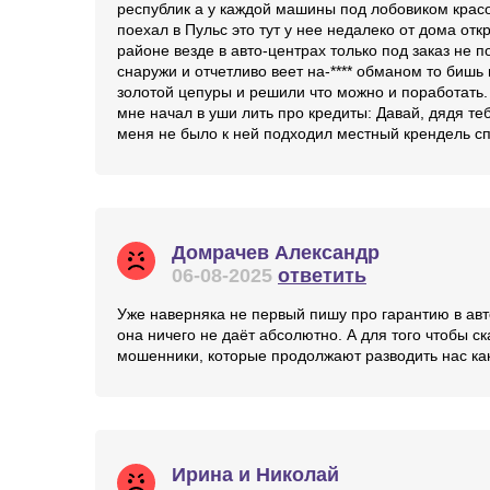
республик а у каждой машины под лобовиком красо
поехал в Пульс это тут у нее недалеко от дома от
районе везде в авто-центрах только под заказ не п
снаружи и отчетливо веет на-**** обманом то бишь
золотой цепуры и решили что можно и поработать. 
мне начал в уши лить про кредиты: Давай, дядя те
меня не было к ней подходил местный крендель сп
Домрачев Александр
06-08-2025
ответить
Уже наверняка не первый пишу про гарантию в авто
она ничего не даёт абсолютно. А для того чтобы с
мошенники, которые продолжают разводить нас как 
Ирина и Николай