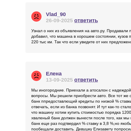
Vlad_90
26-09-2025
ответить
Узнал о них из объявления на авто.ру. Продавали
добавил, что машина в хорошем состоянии, кузов п
220 тыс км. Так что если увидите от них предложе
Елена
13-09-2025
ответить
Мы иногородние. Приехали а атосалон с надеждой 
вопросы. Мы решили приобрести авто. Все тот же 
банк ппредоставлющий кредиты по низкой % ставки
отвечать, если из банка позвонят. И тут как-то ст
что машину хотим купить стоимостью порядка 1200
хваленый банк должен вынести после того, как мы 
банк еще раз подтвердил % ставку в 3,8 %,но яко
пообещали доставить. Девушку Елизавету попроси