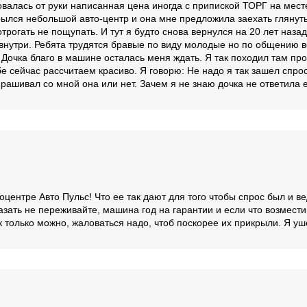
валась от руки написанная цена иногда с припиской ТОРГ на месте
крылся небольшой авто-центр и она мне предложила заехать глянут
отрогать не пощупать. И тут я будто снова вернулся на 20 лет наза
 внутри. Ребята трудятся бравые по виду молодые но по общению в
Дочка благо в машине осталась меня ждать. Я так походил там про
бе сейчас рассчитаем красиво. Я говорю: Не надо я так зашел спро
рашивал со мной она или нет. Зачем я не знаю дочка не ответила 
центре Авто Пульс! Что ее так дают для того чтобы спрос был и ве
казать не переживайте, машина год на гарантии и если что возмести
только можно, жаловаться надо, чтоб поскорее их прикрыли. Я уше