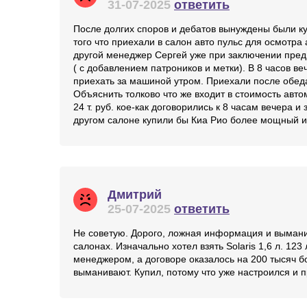
31-07-2025
ответить
После долгих споров и дебатов вынуждены были ку
того что приехали в салон авто пульс для осмотр
другой менеджер Сергей уже при заключении предв
( с добавлением патроников и метки). В 8 часов в
приехать за машиной утром. Приехали после обеда
Объяснить толково что же входит в стоимость ав
24 т. руб. кое-как договорились к 8 часам вечера и
другом салоне купили бы Киа Рио более мощный и 
Дмитрий
25-07-2025
ответить
Не советую. Дорого, ложная информация и выманив
салонах. Изначально хотел взять Solaris 1,6 л. 123
менеджером, а договоре оказалось на 200 тысяч бо
выманивают. Купил, потому что уже настроился и 