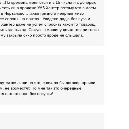
...Но времена меняются и в 15 числа я с дочерью
ь есть ли в продаже УАЗ Хантер потому что в моем
д в Чертаново...Также грязно и неприветливо
се сплошь на понтах...Увидели дядю без пуза и
 Хантер даже не успел спросить какой то товарищ
сить где выход. Сажусь в машину дочка говорит пока
ему закрыла окно просто вроде не слышала.
дутся же люди на это, сначала бы договор прочли,
м, не возместят. По мне так это очередные
л естественно без покупки!