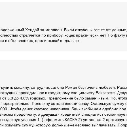
 подержанный Хендай за миллион. Были озвучены все те же данные
олностью стреляется по прибору, коцек практически нет. По факту
ния в объявлениях, пролистывайте дальше.
купить машину. сотрудник салона Роман был очень любезен. Расска
сотрудник проводил нас к кредитному специалисту Елизавете. Деву
 от 3,8 до 4,8% годовых. Предложение было заманчивым. Но, чтобы
ало подозрительно. Половину хотели внести сразу. Остальную сумму 
000. Чтобы денег хватило наверняка. Банк якобы нам одобрил под
внесем предоплату, а девушка - кредитный специалист отсканирует
бы выдвинул условия 1. ) оформить КАСКА 2) установка 2 противоу
ли озвучить сумму, которую должны ежемесячно выплачивать. Попр