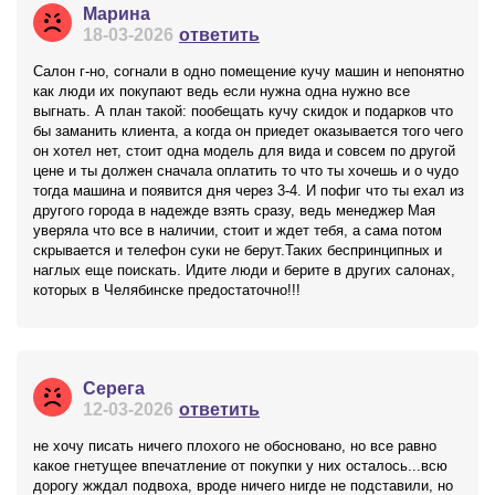
Марина
18-03-2026
ответить
Салон г-но, согнали в одно помещение кучу машин и непонятно
как люди их покупают ведь если нужна одна нужно все
выгнать. А план такой: пообещать кучу скидок и подарков что
бы заманить клиента, а когда он приедет оказывается того чего
он хотел нет, стоит одна модель для вида и совсем по другой
цене и ты должен сначала оплатить то что ты хочешь и о чудо
тогда машина и появится дня через 3-4. И пофиг что ты ехал из
другого города в надежде взять сразу, ведь менеджер Мая
уверяла что все в наличии, стоит и ждет тебя, а сама потом
скрывается и телефон суки не берут.Таких беспринципных и
наглых еще поискать. Идите люди и берите в других салонах,
которых в Челябинске предостаточно!!!
Серега
12-03-2026
ответить
не хочу писать ничего плохого не обосновано, но все равно
какое гнетущее впечатление от покупки у них осталось...всю
дорогу жждал подвоха, вроде ничего нигде не подставили, но