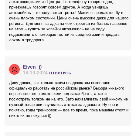
лохотронщиками из Центра. По телефону говорят одно,
приезжаешь говорят совсем другое. А когда увидишь
автомобиль – то получается третье! Машины продаются бу в
очень плохом состоянии. Цены очень высокие даже для нашего
региона. Для меня загадка на чем строится их бизнес наверное
на этом – купить за копейки автомобиль не на ходу,
подшаманить с помощью гостей из средней азии и продать
лохам в тридорога.
Eiven_))
18-10-2024
ответить
Диву даюсь, как только таким неадекватам позволяют
официально работать на российском рынке? Выбора никакого
серьезного нет, только если под заказ брать, а так и
посмотреть толком не на что. Зато нахваливать свой никому не
нужный товар они научились это как за здрасьте. Ну оно и
понятно, годы тренировок — все то время, пока машины стоят и
никто их не покупает)))