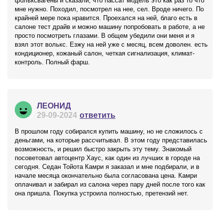
фольксвагены и сказали, что пассат модель это как раз то что
мне нужно. Походил, посмотрел на нее, сел. Вроде ничего. По
крайней мере пока нравится. Проехался на ней, благо есть в
салоне тест драйв и можно машину попробовать в работе, а не
просто посмотреть глазами. В общем убедили они меня и я
взял этот волькс. Езжу на ней уже с месяц, всем доволен. есть
кондиционер, кожаный салон, четкая сигнализация, климат-
контроль. Полный фарш.
ЛЕОНИД
29-09-2024
ответить
В прошлом году собирался купить машину, но не сложилось с
деньгами, на которые рассчитывал. В этом году представилась
возможность, и решил быстро закрыть эту тему. Знакомый
посоветовал автоцентр Хаус, как один из лучших в городе на
сегодня. Седан Тойота Камри я заказал и мне подбирали, и в
начале месяца окончательно была согласована цена. Камри
оплачивал и забирал из салона через пару дней после того как
она пришла. Покупка устроила полностью, претензий нет.