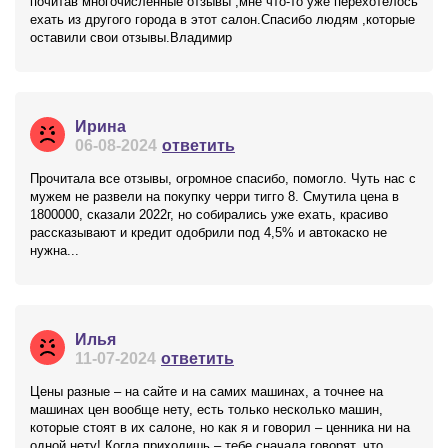
почитав многочисленные отзывы ,мне что-то уже перехотелось
ехать из другого города в этот салон.Спасибо людям ,которые
оставили свои отзывы.Владимир
Ирина
06-08-2024
ответить
Прочитала все отзывы, огромное спасибо, помогло. Чуть нас с
мужем не развели на покупку черри тигго 8. Смутила цена в
1800000, сказали 2022г, но собирались уже ехать, красиво
рассказывают и кредит одобрили под 4,5% и автокаско не
нужна...
Илья
11-07-2024
ответить
Цены разные – на сайте и на самих машинах, а точнее на
машинах цен вообще нету, есть только несколько машин,
которые стоят в их салоне, но как я и говорил – ценника ни на
одной нету! Когда приходишь – тебе сначала говорят, что