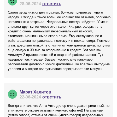
28-06-2024
ответить
Салон из-за низких цен и разных бонусов привлекает много
народу. Отсюда и такое большое количество отзывов, особенно
негативных я встречал. Недовольные всегда найдутся. У меня
сначала друг купил через этот салон Киа рио, оформлял в
кредит с очень маленьким первоначальным взносом,
стоимость машины была около ляма. Ему обслуживание и
работа салона понравилась, поэтому и я поехал сюда. Помимо
и так довольно низкой, в отличии от конкурентов цены, получил
еще скидку в 30 тыс за оформление в кредит. Вот уже как
минимум 2 примера честной и открытой работы салона. Тут
наверное, как и везде, бывают косяки, мне например
распечатали договор с чужой фамилией. Но все таки выгодные
условия и быстрое обслуживание перекрывает эти минусы.
Марат Халитов
22-06-2024
ответить
Всегда считал, что Алга Авто дилер очень даже приличный, но
в интернете открыл отзывы и немного офигел)) Негативные
(мягко говоря) отзывы от очень (мягко говоря) недовольных