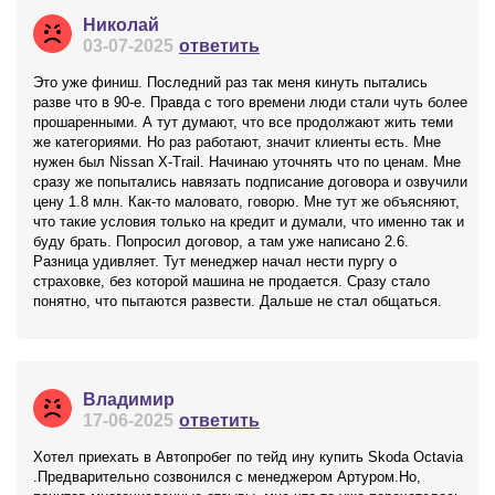
Николай
03-07-2025
ответить
Это уже финиш. Последний раз так меня кинуть пытались
разве что в 90-е. Правда с того времени люди стали чуть более
прошаренными. А тут думают, что все продолжают жить теми
же категориями. Но раз работают, значит клиенты есть. Мне
нужен был Nissan X-Trail. Начинаю уточнять что по ценам. Мне
сразу же попытались навязать подписание договора и озвучили
цену 1.8 млн. Как-то маловато, говорю. Мне тут же объясняют,
что такие условия только на кредит и думали, что именно так и
буду брать. Попросил договор, а там уже написано 2.6.
Разница удивляет. Тут менеджер начал нести пургу о
страховке, без которой машина не продается. Сразу стало
понятно, что пытаются развести. Дальше не стал общаться.
Владимир
17-06-2025
ответить
Хотел приехать в Автопробег по тейд ину купить Skoda Octavia
.Предварительно созвонился с менеджером Артуром.Но,