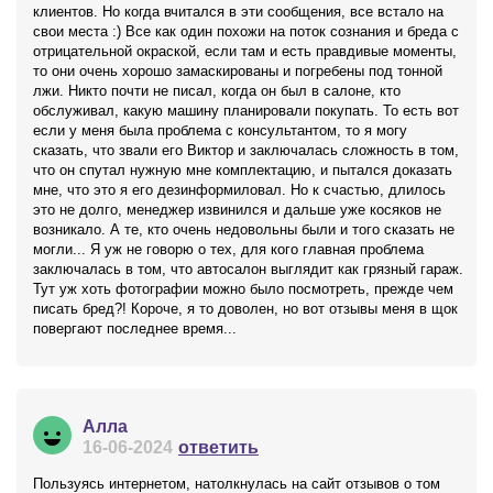
клиентов. Но когда вчитался в эти сообщения, все встало на
свои места :) Все как один похожи на поток сознания и бреда с
отрицательной окраской, если там и есть правдивые моменты,
то они очень хорошо замаскированы и погребены под тонной
лжи. Никто почти не писал, когда он был в салоне, кто
обслуживал, какую машину планировали покупать. То есть вот
если у меня была проблема с консультантом, то я могу
сказать, что звали его Виктор и заключалась сложность в том,
что он спутал нужную мне комплектацию, и пытался доказать
мне, что это я его дезинформиловал. Но к счастью, длилось
это не долго, менеджер извинился и дальше уже косяков не
возникало. А те, кто очень недовольны были и того сказать не
могли... Я уж не говорю о тех, для кого главная проблема
заключалась в том, что автосалон выглядит как грязный гараж.
Тут уж хоть фотографии можно было посмотреть, прежде чем
писать бред?! Короче, я то доволен, но вот отзывы меня в щок
повергают последнее время...
Алла
16-06-2024
ответить
Пользуясь интернетом, натолкнулась на сайт отзывов о том