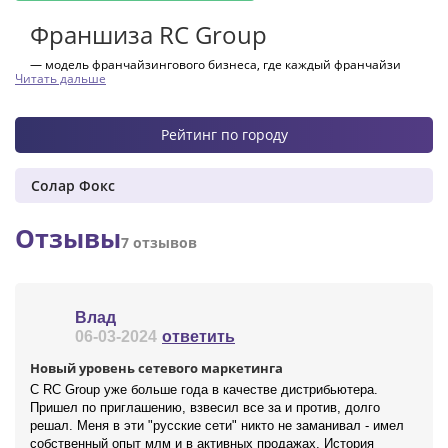
Франшиза RC Group
— модель франчайзингового бизнеса, где каждый франчайзи
Читать дальше
может с легкостью и без значительных затрат начать выгодный,
перспективный и совершенно безрисковый бизнес на базе IT-
продуктов компании RC Group, получая комиссию с продаж и
постоянную прибыль с оборота заведения.
Рейтинг по городу
Солар Фокс
Отзывы
7 отзывов
Влад
06-03-2024
ответить
Новый уровень сетевого маркетинга
С RC Group уже больше года в качестве дистрибьютера.
Пришел по приглашению, взвесил все за и против, долго
решал. Меня в эти "русские сети" никто не заманивал - имел
собственный опыт млм и в активных продажах. История