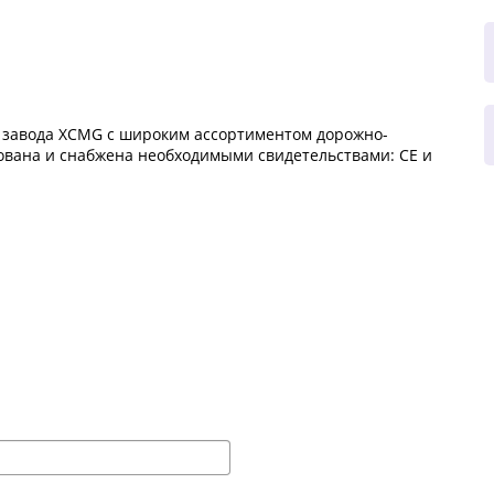
завода XCMG с широким ассортиментом дорожно-
ована и снабжена необходимыми свидетельствами: CE и
ны для дорожных работ, запчасти и шины.
е запчасти и расходные материалы на складе или под