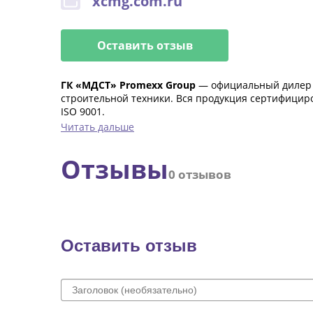
xcmg.com.ru
Оставить отзыв
ГК «МДСТ» Promexx Group
— официальный дилер 
строительной техники. Вся продукция сертифицир
ISO 9001.
Читать дальше
Компания поставляет строительную технику, маши
Отзывы
При необходимости можно приобрести оригинальны
0 отзывов
заказ. Доставка от 14 дней.
Оставить отзыв