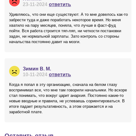
23-11-2024
ответить
Удивляюсь, что они еще существуют. А то мне довелось как-то
забрести туда и даже поработать некоторое время. Но меня
хватило на пару месяцев, поняла, что лучше в фаст-фуд
пойти. Вся работа строится тяп-ляп, ни четкости постановки
задач, ни нормальной зарплаты. Зато контроль со стороны
начальства постоянно давит на мозги.
Зимин В. М.
10-11-2024
ответить
Когда я попал в эту организацию, сначала на белом глазу
воспринимал все, что мне там говорили начальники. Но вскоре
стал понимать, что вокруг царит анархия. Постоянно какие-то
новые вводные и правила, не успеваешь сориентироваться. В
итоге падает результативность, а этом отражается и на
заработной плате.
Оставить отзыв